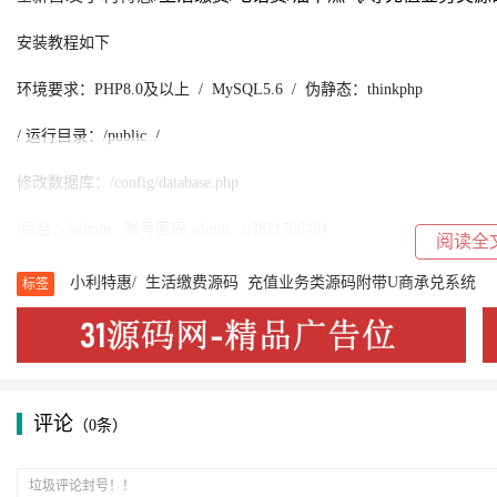
安装教程如下
环境要求：PHP8.0及以上 / MySQL5.6 / 伪静态：thinkphp
/ 运行目录：/public /
修改数据库：/config/database.php
/
后台
：/admin 账号密码 admin q2821706481
阅读全
前端账号：18867778888 密码123456
小利特惠/
生活缴费源码
充值业务类源码附带U商承兑系统
标签
后端账号密码 admin q2821706481
站点创建好了，首先把源码压缩成zip格式
源码上传到网站根目录 创建一下数据库上传 具体功能自己摸索下
评论
（0条）
以上文字教程有疑问的地方看内附的详细视频安装教程，安装无忧。