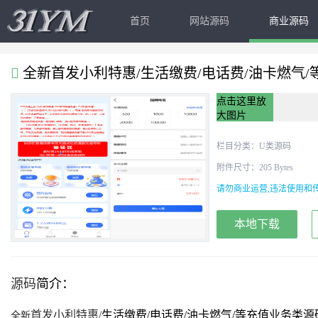
首页
网站源码
商业源码
全新首发小利特惠/生活缴费/电话费/油卡燃气
点击这里放
大图片
栏目分类：
U类源码
附件尺寸：205 Bytes
请勿商业运营,违法使用和传
本地下载
源码
简介：
首发
小利特惠/
生活缴费/电话费/油卡燃气/等充值业务类
全新