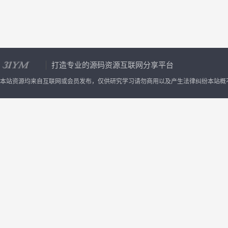
现已在部分地区早教中心
PC+移动+小程序*（三
店网站基本、高级用户交
介绍、育儿知识、指导师、
打造专业的源码资源互联网分享平台
本站资源均来自互联网或会员发布，仅供研究学习请勿商用以及产生法律纠纷本站概