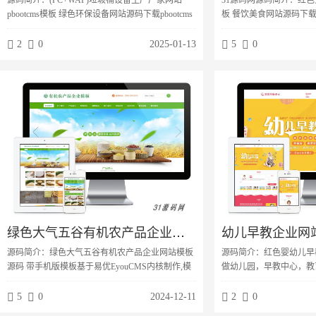
pbootcms模板 绿色环保设备网站源码下载pbootcms
板 餐饮美食网站源码下载p
内核开发的网站模板，该模板适用于垃圾桶网站、
模板，该模板适用于火锅
环保设备网站等企业，当然其他行业也可以做，只
等企业，当然其他行业也
2
0
2025-01-13
5
0
需要把文字图片换成其他行业的即可；自适应，同
片换成其他行业的即可；P
一个后台，数据即时同步，简单适用！附带测试数
数据即时同步，简单适用
据！友好的seo，所有页面均都能完全自定义标题/
seo，所有页面均都能完
关键词/描述，PHP程序，安全、稳定、快速；用低
述，PHP程序，安全、
成本获取源源不断订...
源源不断订单！后台...
绿色大气五谷有机农产品企业网站模板源码 带手机版
源码简介：绿色大气五谷有机农产品企业网站模板
源码简介：红色婴幼儿早
源码 带手机版模板基于易优EyouCMS内核制作,模
做幼儿园，早教中心，教
板编码为UTF8 ,适合行业:农产品、食品类企业。演
用了 thinkphp5 内
示截图：
统、函数系统、极方便二
5
0
2024-12-11
2
0
以在该系统基础上设计出