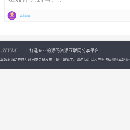
们、课程介绍、育儿知识、指导师
admin
3、系统只带 pc
模板
、移动端模
4、
后台
有广告管理可以更新前
打造专业的源码资源互联网分享平台
本站资源均来自互联网或会员发布，仅供研究学习请勿商用以及产生法律纠纷本站概
4、缩略图和图片水印功能；
5、伪静态和动态，
6、
后台
模板文件夹管理
7、支持 QQ/旺旺客服；