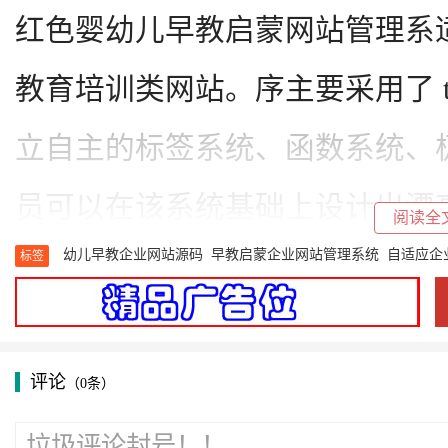
红色婴幼儿早教启蒙网站管理系
教育培训类网站。序主要采用了 th
立自主的标签
系统
、函数
系统
、
员可以在该系统基础上设计出漂
阅读全
幼儿早教企业网站源码
早教启蒙企业网站管理系统
自适应企
标签
部分地区早教中心使用。
功能特点
1、支持 PC+移动+小程序*（三
评论
（0条）
2、具备传统糕点店网站基本、高