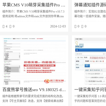
苹果CMS V10萌芽采集插件Pro v10.7.3
插件简介：苹果CMS V10萌芽采集插件Pro v10.7.3
插件简介：实现B2主题
使用说明:将addons文件和static文件放到你苹果cms
幕功能一览插件安装，随
程序的根目录并覆盖，在登录后台在应用-应用市场
置。购买隐藏内容付费文
启用。http://你的域
弹幕打赏信息弹幕认证信
4
0
2024-12-03
0
0
名/admin.php/admin/mycj/union.html 图片：
积分弹幕购买会员弹幕弹
含jquerry，如果其他
记录提示弹幕功能一览插
杂七杂八配置。购买隐藏
城物品信息弹幕打赏信息弹
百度熊掌号推送seo V9.180325 dz插件
插件能根据熊掌号的要求完成页面的结构化改造。
一键采集知乎问答 1.0 
支持【号主页展现】改造，支持【搜索结果出图】
乎的问题和答案到您的论
改造，支持【用户关注】改造插件能提交推送优质
插件之后，可以输入知乎