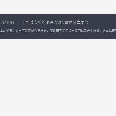
为帖子内容截取主要设置：二维码展示位置使用的
板块二维码接口选择开启奖励模式被多少...
打造专业的源码资源互联网分享平台
本站资源均来自互联网或会员发布，仅供研究学习请勿商用以及产生法律纠纷本站概