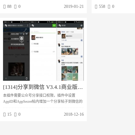
内容到百度。支持三大推送模式模式一：前台手动
词，一键采集知乎的问题
88
0
2019-01-21
558
0
推送方式；精准推送模式二：自动推送；全自动化
或者门户栏目上。同时支
推送不错过每一篇好文模式三：后台批量推送；全
量发布和马甲回帖等等很
面高效快捷详细功能介绍同时支持论坛帖子推送，
支持门户文章推送，群组内容推送推送URL以伪静
态优先，真正迎合搜索引擎做seo支持手动推送，...
[1314]分享到微信 V3.4.1商业版【价值299元】
本插件需要公众号分享接口权限，插件中设置
AppID和AppSecret帖内增加一个分享帖子到微信的
功能，点击二维码或下边的“使用教程”会弹出分享
到微信的操作方法，引导会员将帖子分享到微信朋
15
0
2018-12-16
友圈。会员通过微信分享帖子后，会进行加统计和
奖励机制，微信首次打开帖子时有引导分享的温馨
提示支持分享带图标，分享标题为帖子标题，描述