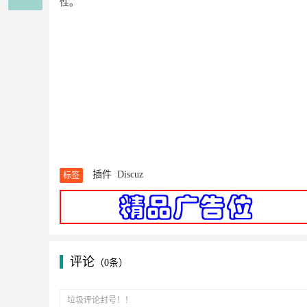
性。
插件
Discuz
标签
评论
（0条）