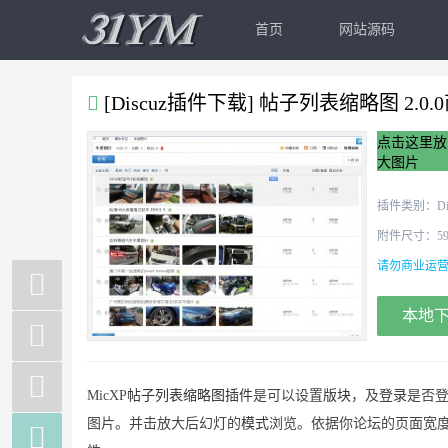
首页
网站源码
[Discuz插件下载] 帖子列表缩略图 2.0
点击这里放
大图片
插件类别：
Di
附件尺寸：59.
请勿商业运营
本地
MicXP
帖子
列
表
缩略图
插件
是可以设置
版块
，及
登录
是否
图片。并击放大后幻灯的
模式
浏览。依据你论坛的页面宽
