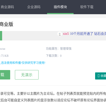
商业源码
企业源码
插件模块
软件下载
.0商业版
whfsj
11个月前开通了 钻石会
rhfsj
11个月前开通了 钻石会
scuz
功能属性：管理增强
75 KB
下载次数：0
ewshg1
11个月前开通了 钻石会
,违法使用和传播!仅供研究学习使用!
admin
7天前开通了 钻石会
下载
无演示
收
xin5
10个月前开通了 钻石会
登录可见等。主要针以主
图片
为主论坛。在帖子
列表页
就能预览贴内的所
度
后台
可能
自
定义
列表图片的
显示
张数以适应论坛不破坏原有论坛界面协