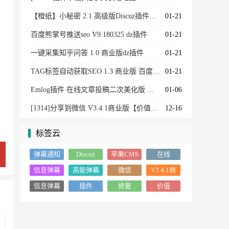
【橙纸】小秘密 2.1 高级版Discuz插件【价值299元】
01-21
百度熊掌号推送seo V9.180325 dz插件
01-21
一键采集知乎问答 1.0 商业版dz插件
01-21
TAG标签自动获取SEO 1.3 商业版 百度优化工具 Discuz插件
01-21
Emlog插件 在线文章投稿二次美化版 已修复部分bug
01-06
[1314]分享到微信 V3.4.1商业版【价值299元】
12-16
标签云
弹幕通知
Discuz
苹果CMS
在线
插件源码
信息弹幕
高能弹幕
微信
V3.4.1商
效果
条
业版
信息弹幕
插件
修复
价值
高级插件
版