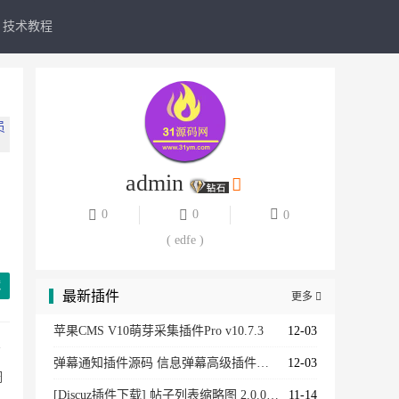
技术教程
员
admin
员
0
0
0
员
( edfe )
员
藏
最新插件
更多

员
苹果CMS V10萌芽采集插件Pro v10.7.3
12-03
有
弹幕通知插件源码 信息弹幕高级插件版 高能弹幕条 信息弹幕效果
12-03
调
[Discuz插件下载] 帖子列表缩略图 2.0.0商业版
11-14