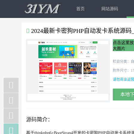
首页
网站源码
2024最新卡密狗PHP自动发卡系统源码_
点击这里放
大图片
栏目分类：
附件尺寸：174 
请勿商业运营
本地
源码
简介：

基于thinkphp6+BootStrap4开发的
卡密
狗PHP自动发卡
系统