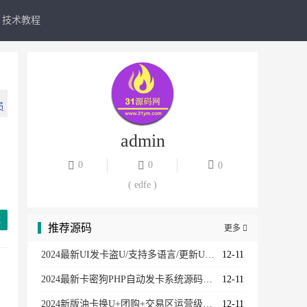
技术教程
员
admin
员
0
0
0
员
( edfe )
员
藏
推荐源码
更多

员
2024最新UI发卡盗U/支持多语言/更新UI界面/支持多个主流钱包
12-11
2024最新卡密狗PHP自动发卡系统源码_自适应PC+H5
12-11
2024新版油卡换U+团购+交易区运营级发卡源码
12-11