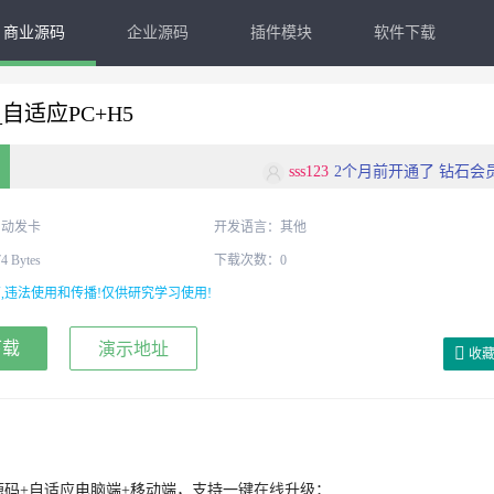
商业源码
企业源码
插件模块
软件下载
自适应PC+H5
sss123
2个月前开通了 钻石会
pantw
2个月前开通了 钻石会
自动发卡
开发语言：其他
Bytes
下载次数：0
hhded
2个月前开通了 钻石会
,违法使用和传播!仅供研究学习使用!
tubo990
4周前开通了 钻石会
下载
演示地址
收
s12876
1个月前开通了 钻石会
源码+自适应电脑端+移动端，支持一键
在线
升级；