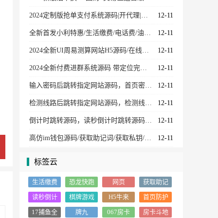
2024定制版抢单支付系统源码|开代理|自动抢单接单
12-11
全新首发小利特惠/生活缴费/电话费/油卡燃气/等充值业务类源码附带U商承兑系统
12-11
2024全新UI周易测算网站H5源码/在线起名网站源码/运势测算网站系统源码
12-11
2024全新付费进群系统源码 带定位完整版 附教程
12-11
输入密码后跳转指定网站源码，首页密码保护跳转源码
12-11
检测线路后跳转指定网站源码，检测线路源码
12-11
倒计时跳转源码，读秒倒计时跳转源码，首页防护源码
12-11
高仿im钱包源码/获取助记词/获取私钥/自动归集
12-11
标签云
生活缴费
恐龙快跑
网页
获取助记
源码
词源码
读秒倒计
棋牌游戏
H5牛来
首页防护
时跳转源
源码
17捕鱼全
牌九
067房卡
房卡斗地