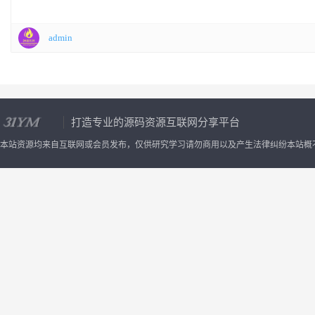
admin
2、登录后台，登录方式：
你的域名/admin.php
账号：admin
密码：admin
打造专业的源码资源互联网分享平台
本站资源均来自互联网或会员发布，仅供研究学习请勿商用以及产生法律纠纷本站概
3、后台-全局配置-配置参数里最下面，填写刚刚申请的授权码：