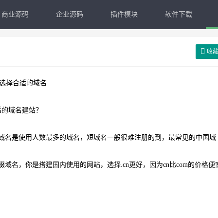
商业源码
企业源码
插件模块
软件下载
收
何选择合适的域名
适的域名建站？
后缀域名是使用人数最多的域名，短域名一般很难注册的到，最常见的中国域
缀域名，你是搭建国内使用的网站，选择.cn更好，因为cn比com的价格便