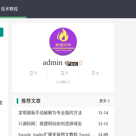
技术教程
藏
admin
0
0
0
( edfe )
推荐文章
更多

宜
宝塔面板手动破解为专业版的方法
11-14
31源码网：搭建网站如何选择域名
12-12
Swoole_loader扩展安装图文教程 Swoole扩展文件下载
12-09