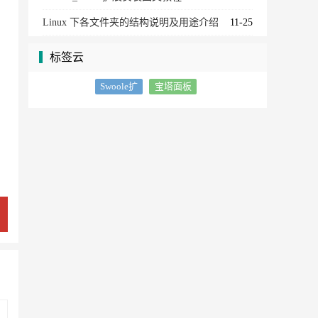
Linux 下各文件夹的结构说明及用途介绍
11-25
标签云
Swoole扩
宝塔面板
展文件下
破解
载