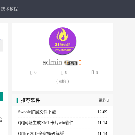
技术教程
员
admin
员
0
0
0
员
( edfe )
员
藏
推荐软件
更多

员
Swoole扩展文件下载
12-09
音
QQ网址生成XML卡片win软件
11-14
Office 2019全家桶破解版
11-14