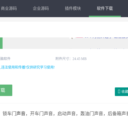
商业源码
企业源码
插件模块
软件下载
whfsj
11个月前开通了 钻石会
rhfsj
11个月前开通了 钻石会
电脑软件
附件尺寸：24.45 MB
,违法使用和传播!仅供研究学习使用!
ewshg1
11个月前开通了 钻石会
admin
7天前开通了 钻石会
下载
收
xin5
10个月前开通了 钻石会
。锁车门
声音
，开车门声音，启动声音，轰油门声音，后备箱声
。