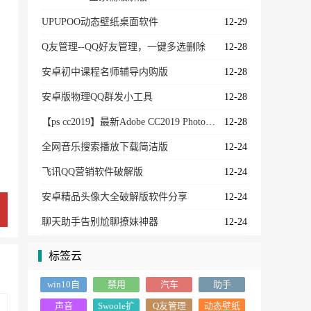
UPUPOO动态壁纸桌面软件
12-29
Q友管理--QQ好友管理，一键多选删除
12-28
安卓初中课程名师辅导内购版
12-28
安卓版物理QQ群发小工具
12-28
【ps cc2019】最新Adobe CC2019 PhotoShop 免费下载-中文破解版
12-28
全网音乐搜索播放下载简洁版
12-24
飞讯QQ营销软件破解版
12-24
安卓精品头像大全破解版软件分享
12-24
聊天助手告别尬聊撩妹神器
12-24
标签云
win10自
禁用
汽车
助手
动更新
声音
Swoole扩
Q友管理
动态壁纸