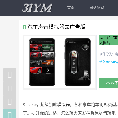
首页
网站源码
汽车声音模拟器去广告版
点击这里放
大图片
软件分类：
请勿商业运营
本地
Superkeys超级钥匙
模拟器
，各种豪车跑车钥匙类型

等。提升你的逼格，怎么玩大家发挥想象尽情玩吧