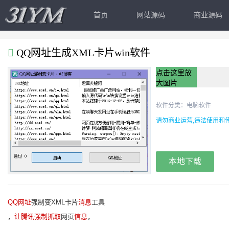
首页
网站源码
商业源码
QQ网址生成XML卡片win软件
点击这里放
大图片
软件分类：
电脑软件
请勿商业运营,违法使用和传
本地下载
QQ网址
强制变XML卡片
消息
工具
，
让腾讯强制抓取
网页
信息
，