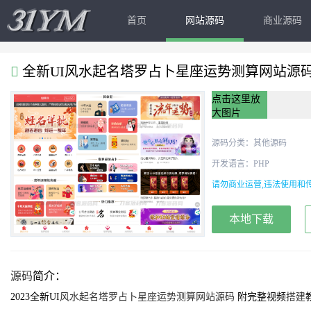
首页
网站源码
商业源码
全新UI风水起名塔罗占卜星座运势测算网站源
点击这里放
大图片
源码分类：
其他源码
开发语言：PHP
请勿商业运营,违法使用和传
本地下载
源码
简介：
2023全新UI
风水起名塔罗占卜星座运势测算网站
源码
附完整视频
搭建